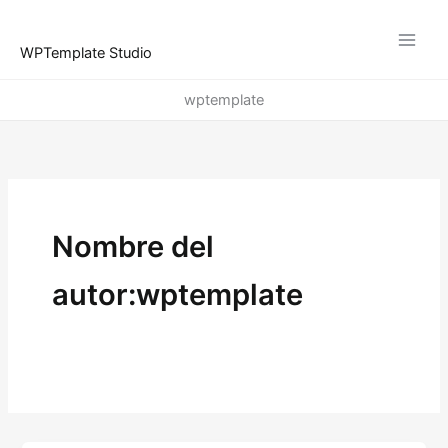
Ir
al
WPTemplate Studio
contenido
wptemplate
Nombre del
autor:wptemplate