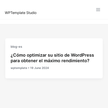
Ir
al
WPTemplate Studio
contenido
blog-es
¿Cómo optimizar su sitio de WordPress
para obtener el máximo rendimiento?
wptemplate
•
19 June 2024